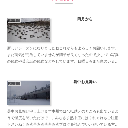
四月から
あいさつ
新しいシーズンになりましたねこれからもよろしくお願いします。
まだ病気が完治していませんが調子が良くなったので少しづつ写真
の勉強や英会話の勉強などをしています。日曜日もまた鳥のいる川
へ【カモがたくさん】📷OLYMPUS E-M1 マークII ...
暑中お見舞い
あいさつ
暑中お見舞い申し上げます本州では40℃越えのところも出ているよ
うで温度を聞いただけで...。みなさま熱中症にはくれぐれもご注意
下さいね！🌞🌞🌞🌞🌞🌞🌞🌞🌞ブログを読んでいただいている方