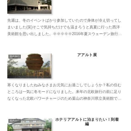
先週は、冬のイベントばかり参加していたので身体が冷え切ってし
まいました(笑)そこで気持ちだけでも温まろうと真夏に行った西洋
美術館を思い出しました。🌞🌞🌞🌞🌞2016年夏スウェーデン旅行の
前泊 西洋美術館に行った時のお話しです。このすぐあとに...
アアルト展
国内旅行
寒くなりましたねみなさまお元気にお過ごしでしょうか？私の住む
ところは一気に冬モードになりました。来年の北欧旅行の前に足り
なくなった北欧パワーチャージのため葉山の神奈川県立美術館でア
アルト展を見に行きました。一年以上ぶりの飛行機にワクワク✈️...
ホテリアアルトに泊まりたい！到着
国内旅行
編