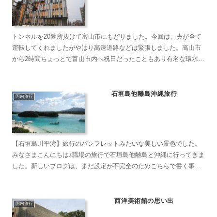
トンネルを20箇所抜けて富山市にもどりました。今回は、夫が全て
運転してくれましたがやはり高速道路などは緊張しました。高山市
から2時間ちょっとで富山市内へ祝日だったこともあり有名な環水公
園の近くのカフェは、スタバはもちろんどのお店も外まで並ん...
石垣島他離島沖縄旅行
国内旅行
【石垣島川平湾】旅行のパンフレットみたいな美しい景色でした。
みなさまこんにちは♪職場の旅行で石垣島他離島と沖縄に行ってきま
した。新しいブログは、まだ設定が不完全のためこちらで書く事
に。今回は、団体旅行のため細かいところは紹介せずにさっと書
き...
西洋美術館の思い出
国内旅行