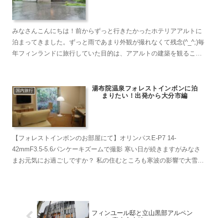
みなさんこんにちは！前からずっと行きたかったホテリアアルトに
泊まってきました。ずっと雨であまり外観が撮れなくて残念(^_^;)毎
年フィンランドに旅行していた目的は、アアルトの建築を観ること
でした。コロナ禍の中今しか行けないと決めてすぐに予約...
湯布院温泉フォレストインボンに泊
国内旅行
まりたい！出発から大分市編
【フォレストインボンのお部屋にて】オリンパスE-P7 14-
42mmF3.5-5.6パンケーキズームで撮影 寒い日が続きますがみなさ
まお元気にお過ごしですか？ 私の住むところも寒波の影響で大雪や
寒さが大変厳しかったです。 そんな中、...
フィンユール邸と立山黒部アルペン