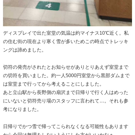
ディスプレイで出た室堂の気温は約マイナス10℃近く。私
の住む街の現在より寒く雪が多いためこの時点でトレッキ
ングは諦めました。
切符の発売がされたとお知らせがありとりあえず室堂まで
の切符を買いました。約一人5000円室堂から黒部ダムまで
は室堂まで行ってから考えることにしました。
あと立山駅から長野側の扇沢まで日帰りで行く人はめった
にいないと切符売り場のスタッフに言われて…。それも参
考になりました。
日帰りでかつ雪で帰ってこられなくなる可能性もあります
から今回は無理をしないようにした方がいいかなぁ。