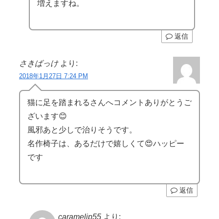
増えますね。
返信
さきばっけ
より:
2018年1月27日 7:24 PM
猫に足を踏まれるさんへコメントありがとうご
ざいます😊
風邪あと少しで治りそうです。
名作椅子は、あるだけで嬉しくて😍ハッピー
です
返信
carameljp55
より: