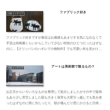
インテリアを充実したいと思いずっと欲しかったアルテックの...
ファブリック好き
北欧インテリア
ファブリック好きですが最近はお裁縫もあまりする気になれなくて
手芸は幼稚園くらいからしていて少ない特技のひとつだったはずな
のに...【クリッパンのハギレで小物制作】でも可愛い布を見かける
とつい買ってしまう特に北欧ものが好き♡【マリメッコの布で...
アートは美術館で観るもの？
北欧インテリア
お正月からいろいろなものを整理して処分しましたがその中で版画
もあり少し苦労しました額も大きく保管も大変引っ越しでも気を使
ったはずなのに雨に当たったり、額が傷んだり壁にかけると日焼け
したり収納にもかなりのスペースを取っていました買った当時