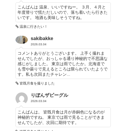
こんばんは 温泉、いいですねー。 ３月、４月と
年度替りで慌ただしいので、落ち着いたら行きた
いです。 地酒も美味しそうですね。
温泉に行きたい！
sakibakke
2026.03.04
コメントありがとうございます。 上手く撮れま
せんでしたが、おっしゃる通り神秘的で不思議な
感じがしました。 東京は雨でしたか。北海道で
も雪や曇りで見えるところは限られていたようで
す。私も次回またチャレン...
皆既月食を撮りました
りぼんザビーグル
2026.03.04
こんばんは。 皆既月食は月が赤銅色になるのが
神秘的ですね。 東京では雨で見ることができま
せんでしたが、次回に期待です。