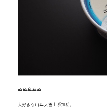
⛰⛰⛰⛰⛰
大好きな山⛰大雪山系旭岳。