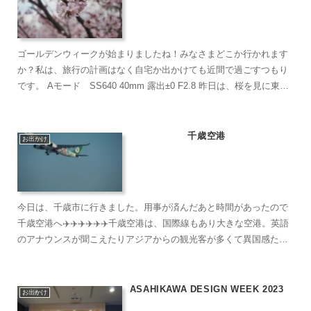
ゴールデンウィークが始まりましたね！みなさまどこか行かれます
か？私は、旅行の計画はなく自宅か出かけても近間で過ごすつもり
です。 Aモード SS640 40mm 露出±0 F2.8 昨日は、桜を見に東川
へ 桜が満開の中...
千歳空港
お出かけ
今日は、千歳市に行きました。用事が済んだあと時間があったので
千歳空港へ✈️✈️✈️✈️✈️✈️千歳空港は、国際線もあり大きな空港。英語
のアナウンスが聞こえたりアジアからの観光客が多くて異国感たっ
ぷり【EVA AIR】📷OLYMPUS E-P...
ASAHIKAWA DESIGN WEEK 2023
お出かけ