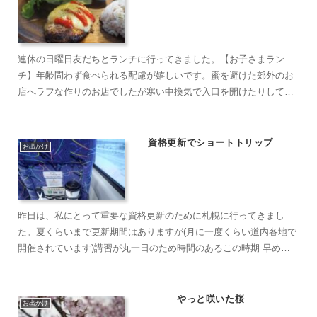
連休の日曜日友だちとランチに行ってきました。【お子さまラン
チ】年齢問わず食べられる配慮が嬉しいです。蜜を避けた郊外のお
店へラフな作りのお店でしたが寒い中換気で入口を開けたりしてい
ました。【お店の中からの眺め】窓から見えるのどかな風景は、ご
ち...
資格更新でショートトリップ
お出かけ
昨日は、私にとって重要な資格更新のために札幌に行ってきまし
た。夏くらいまで更新期間はありますが(月に一度くらい道内各地で
開催されています)講習が丸一日のため時間のあるこの時期 早めに
受けることにしました。これから病院の検診やワクチン接種、夏...
やっと咲いた桜
お出かけ