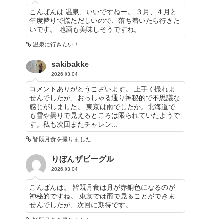
こんばんは 温泉、いいですねー。 ３月、４月と
年度替りで慌ただしいので、落ち着いたら行きた
いです。 地酒も美味しそうですね。
温泉に行きたい！
sakibakke
2026.03.04
コメントありがとうございます。 上手く撮れま
せんでしたが、おっしゃる通り神秘的で不思議な
感じがしました。 東京は雨でしたか。北海道で
も雪や曇りで見えるところは限られていたようで
す。私も次回またチャレン...
皆既月食を撮りました
りぼんザビーグル
2026.03.04
こんばんは。 皆既月食は月が赤銅色になるのが
神秘的ですね。 東京では雨で見ることができま
せんでしたが、次回に期待です。