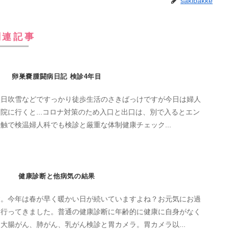
sakibakke
関連記事
卵巣嚢腫闘病日記 検診4年目
数日吹雪などですっかり徒歩生活のさきばっけですが今日は婦人
院に行くと...コロナ対策のため入口と出口は、別で入るとエン
触で検温婦人科でも検診と厳重な体制健康チェック...
健康診断と他病気の結果
す。今年は春が早く暖かい日が続いていますよね？お元気にお過
に行ってきました。普通の健康診断に年齢的に健康に自身がなく
大腸がん、肺がん、乳がん検診と胃カメラ。胃カメラ以...