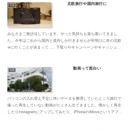
北欧旅行や国内旅行に
写真
みなさまご無沙汰しています。やっと気持ちも落ち着いてきまし
た。今年はこれから国内と道内しか行きませんが年明けに冬の北欧
✈️に行くことが決まって…。下取りやキャンペーンやキャッシュバ
ックなどあり夫用にソニーのRX100 3 を買いました。夫に...
動画って面白い
写真
パソコンの入れ替え予定に伴いデータを整理していたところ旅行で
撮った再生していない動画がたくさん出てきました。懐かしく再生
したりInstagramにアップしてみたり、iPhoneのiMoveというアプリ
で編集したり。けっこう楽しい？【ヤコブセ...