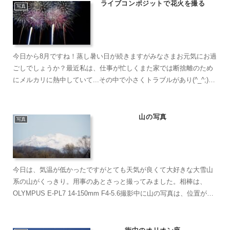
ライブコンポジットで花火を撮る
写真
今日から8月ですね！蒸し暑い日が続きますがみなさまお元気にお過
ごしでしょうか？最近私は、仕事が忙しくまた家では断捨離のため
にメルカリに熱中していて...その中で小さくトラブルがあり(^_^;)す
っかりご無沙汰していました。☆☆☆☆☆☆☆☆☆...
山の写真
写真
今日は、気温が低かったですがとても天気が良くて大好きな大雪山
系の山がくっきり。用事のあとさっと撮ってみました。相棒は、
OLYMPUS E-PL7 14-150mm F4-5.6撮影中に山の写真は、位置が大
切だと感じて...。車を走りながら駐...