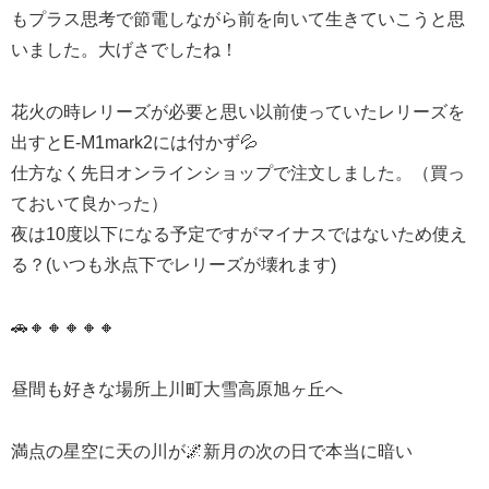
もプラス思考で節電しながら前を向いて生きていこうと思
いました。大げさでしたね！
花火の時レリーズが必要と思い以前使っていたレリーズを
出すとE-M1mark2には付かず💦
仕方なく先日オンラインショップで注文しました。（買っ
ておいて良かった）
夜は10度以下になる予定ですがマイナスではないため使え
る？(いつも氷点下でレリーズが壊れます)
🚗🔸🔸🔸🔸🔸
昼間も好きな場所上川町大雪高原旭ヶ丘へ
満点の星空に天の川が🌌新月の次の日で本当に暗い