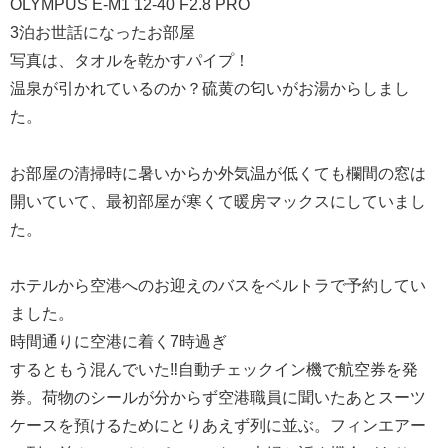
OLYMPUS E-M1 12-40 F2.8 PRO
3泊お世話になったお部屋
写真は、タオルを乾かすパイプ！
温泉が引かれているのか？硫黄の匂いがお湯からしまし
た。
お部屋の清掃時に暑いからか外気温が低くても欄間の窓は
開いていて、最初部屋が寒くて暖房マックスにしていまし
た。
ホテルから空港へのお迎えのバスをベルトラで予約してい
ました。
時間通りに空港に着く7時過ぎ
するともう混んでいた‼️自動チェックイン機で航空券を発
券。荷物のシールが分からず空港職員に聞いたあとスーツ
ケースを預けるためにとりあえず列に並ぶ。フィンエアー