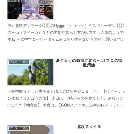
最近北欧デンマーク🇩🇰のHygge（ヒュッゲ）やスウェーデン🇸🇪
のFika（フィーカ）などの習慣や暮らし方が日本でも人気のようで
すね その中でコーヒータイム☕️は切り離せないものだと思います。
【ロイヤルコペンハーゲン 本店】 🍽テ...
夏至近くの時期に北欧へ オスロの街
ノルウェー旅行
散策編
一晩中白々とした中あまり眠れずに朝を迎えました。 【ヴィーゲラ
ン作おこりんぼうの像】 土日は、7時からの朝食でした。お腹ぺこ
ぺこ^_^ 【朝食🥞】 朝食は、EGONというホテル横のレストランで
いただきましたがとても美味しくびっ...
北欧スタイル
デンマーク旅行