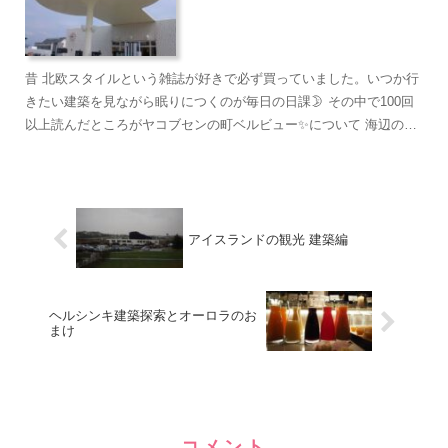
昔 北欧スタイルという雑誌が好きで必ず買っていました。いつか行
きたい建築を見ながら眠りにつくのが毎日の日課🌛 その中で100回
以上読んだところがヤコブセンの町ベルビュー✨について 海辺の美
しい町にこれでもか‼️というくらいのヤコブセンの...
アイスランドの観光 建築編
ヘルシンキ建築探索とオーロラのお
まけ
コメント