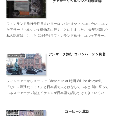
ケアサーリヘルシンキ動物園編
フィンランド旅行最終日またヨーロッパオオヤマネコに会いにコル
ケアサーリヘルシンキ動物園に行くことにしました。 去年訪問した
私の記事は、こちら 2024年6月フィンランド旅行 コルケアサーリ
ヘルシンキ動物園編 ホテルの朝食 ...
デンマーク旅行 コペンハーゲン到着
デンマーク旅行
フィンエアーからメールで「departure at 時間 Will be delayed!」
「なに～遅延だって！」と日本語で夫とはなしていると 隣に座って
いるスウェーデン🇸🇪イケメンが日本語で話しかけてきていろいろ
な話をしました。NH...
コーヒーと北欧
北欧旅行