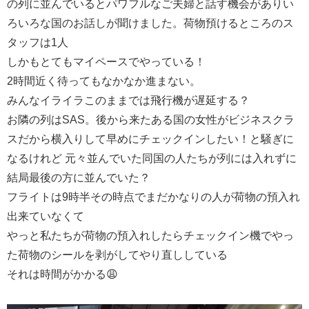
の列に並んでいるとパワフルなご夫婦と話す機会がありい
ろいろな国のお話しが聞けました。荷物預けるところのス
タッフは1人
しかもとてもマイペースでやっている！
2時間近く待ってもなかなか進まない。
みんなイライラこのままでは飛行機が遅延する？
お隣の列はSAS。後から来たある国の女性がビジネスクラ
スだから横入りして早めにチェックインしたい！と騒ぎに
なるけれど 元々並んでいた同国の人たちが列には入れずに
結局最後の方に並んでいた？
フライトは9時半その時点でまだかなりの人が荷物の預入れ
出来ていなくて
やっと私たちが荷物の預入れしたらチェックイン機でやっ
た荷物のシールを剥がしてやり直ししている
それは時間がかかる😩