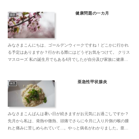
健康問題の一カ月
病気
みなさまこんにちは、ゴールデンウィークですね！どこかに行かれ
る予定はありますか？行かれる際にはどうぞお気をつけて。 クリス
マスローズ 私の誕生月でもある4月でしたが自分及び家族に健康問
題が次々と出て疲れることの連続。よろし...
亜急性甲状腺炎
病気
みなさまこんばんは暑い日が続きますがお元気にお過ごしですか？
先月から私は、発熱や微熱、頭痛でさらに今月に入り片側の喉の腫
れと痛みに苦しめられていて...。やっと病名がわかりました。亜急
性甲状腺炎という病気でした。40代から50代女性に多い病...