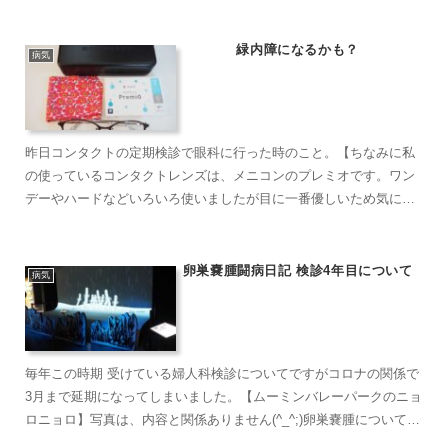
期。。。医療機関は、どこも対策しているから大丈夫。特に甲状
腺...
緑内障になるかも？
病気
昨日コンタクトの定期検診で眼科に行った時のこと。【ちなみに私
の使っているコンタクトレンズは、メニコンのプレミオです。ワン
デーやハードなどいろいろ使いましたが目に一番優しいため気に入
っています。 マリメッコのメガネも愛用中】★★★★★★左目
が...
卵巣嚢腫闘病日記 検診4年目について
病気
毎年この時期 受けている婦人科検診についてですがコロナの関係で
3月まで延期になってしまいました。【ムーミンバレーパークのニョ
ロニョロ】写真は、内容と関係ありません(^_^;)卵巣嚢腫について読
んでくださる方が多いようなのでお知らせしました。...