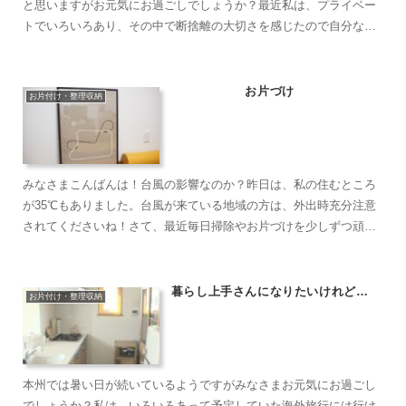
と思いますがお元気にお過ごしでしょうか？最近私は、プライベー
トでいろいろあり、その中で断捨離の大切さを感じたので自分なり
に気づいたことを書いてみました。昔きれい好きだった人が高齢
に...
お片づけ
お片付け・整理収納
みなさまこんばんは！台風の影響なのか？昨日は、私の住むところ
が35℃もありました。台風が来ている地域の方は、外出時充分注意
されてくださいね！さて、最近毎日掃除やお片づけを少しずつ頑張
っていますが元々きれい好きでもマメでもないためすぐに部屋は...
暮らし上手さんになりたいけれど…
お片付け・整理収納
本州では暑い日が続いているようですがみなさまお元気にお過ごし
でしょうか？私は、いろいろあって予定していた海外旅行には行け