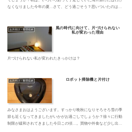
なくなりました今年の夏...さて、どう過ごそう？思いついたのは暮
らしのことそういえばブログに本来のジャンルである暮らしの...
風の時代に向けて、片づけられない
お片付け・整理収納
私が変わった理由
片づけられない私が変われたきっかけは？
ロボット掃除機と片付け
お片付け・整理収納
みなさまおはようございます。すっかり晩秋になりそろそろ雪の季
節も近くなってきましたがいかがお過ごしでしょうか？徐々に行動
制限が緩和されてきました今日この頃…。買物や外食など少し出か
けますがまだまだ以前のようには難しくて(^_^;)お家時間を...