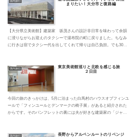
国内旅行
まりたい！大分市と復路編
【大分県立美術館】建築家 坂茂さんの設計非日常を味わって余韻
に浸りながらお迎えのタクシーで湯布院の町に戻りました。ちなみ
に行きは宿でタクシー代を出してくれて帰りは自己負担。でも3000
円以下です。冬場の湯布院は、雪が降ることもありレンタカー...
東京美術館巡りと北欧を感じる旅
国内旅行
２日目
今回の旅のきっかけは、5月に泊まった白馬村のハウスオブフィンユ
ールで「フィンユールとデンマークの椅子展」があると紹介された
からです。そのパンフレットの裏には夫が好きな建築家の「ジャン
プルーヴェ展」も同じような時期に東京で開催されるとわか...
長野からアルペンルートのリベンジ
国内旅行