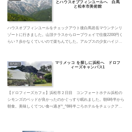
とハウスオブフィンユールへ 白馬
と松本市美術館
ハウスオブフィンユールをチェックアウト後白馬岩岳マウンテンリ
ゾートに行きました。山頂テラスからロープウェイで往復2200円く
らい？歩かなくていいので楽ちんでした。アルプスの少女ハイジ気
分になれるブランコもありましたが恥ずかしいからパス^_^...
マリメッコ を探しに浜松へ ドロフ
国内旅行
ィーズキャンパス1
【ドロフィーズカフェ】浜松市２日目 コンフォートホテル浜松の
シモンズのベッドが良かったのかぐっすり眠れました。朝6時半から
朝食。美味しくてつい食べ過ぎ^_^8時半ごろホテルをチェックアウ
トし、新浜松駅から遠州鉄道で西鹿島下車、天竜浜名湖線に...