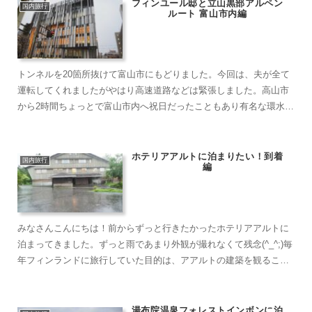
フィンユール邸と立山黒部アルペン
国内旅行
ルート 富山市内編
トンネルを20箇所抜けて富山市にもどりました。今回は、夫が全て
運転してくれましたがやはり高速道路などは緊張しました。高山市
から2時間ちょっとで富山市内へ祝日だったこともあり有名な環水公
園の近くのカフェは、スタバはもちろんどのお店も外まで並ん...
ホテリアアルトに泊まりたい！到着
国内旅行
編
みなさんこんにちは！前からずっと行きたかったホテリアアルトに
泊まってきました。ずっと雨であまり外観が撮れなくて残念(^_^;)毎
年フィンランドに旅行していた目的は、アアルトの建築を観ること
でした。コロナ禍の中今しか行けないと決めてすぐに予約...
湯布院温泉フォレストインボンに泊