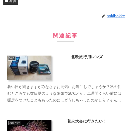
写真
sakibakke
関連記事
北欧旅行用レンズ
写真
暑い日が続きますがみなさまお元気にお過ごしでしょうか？私の住
むところでも数日夏のような陽気で28℃とか。二週間くらい前には
暖房をつけたこともあったのに...どうしちゃったのかしら？そんな
中以前から欲しかった広角ズームレンズを買いました。OL...
花火大会に行きたい！
お出かけ