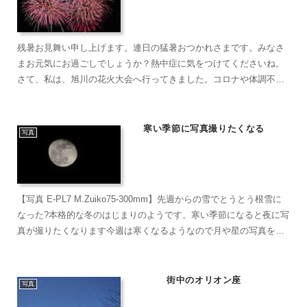
残暑お見舞い申し上げます。連日の猛暑おつかれさまです。みなさ
まお元気にお過ごしでしょうか？熱中症に気をつけてくださいね。
さて、私は、旭川の花火大会へ行ってきました。コロナや体調不良
などでずっと行けなかったので、4年ぶり。どうせなら...
寒い季節に写真撮りたくなる
写真
【写真 E-PL7 M.Zuiko75-300mm】先週からの雪でとうとう根雪に
なった?本格的な冬のはじまりのようです。寒い季節になると夜に写
真が撮りたくなります今週は寒くなるようなので月や星の写真を撮
れたらなぁと思っています設定どうだった...
街中のオリオン座
写真