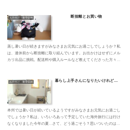
っていますが元々きれい好きでもマメでもないためすぐに部屋は...
断捨離とお買い物
お片付け・整理収納
蒸し暑い日が続きますがみなさまお元気にお過ごしでしょうか？私
は、連休前から断捨離に取り組んでいます。お出かけはせずにメル
カリ出品に挑戦。配送料や購入ルールなど教えてくださった方々あ
りがとうございます。出品もしましたが購入もして...。ベアド...
暮らし上手さんになりたいけれど…
お片付け・整理収納
本州では暑い日が続いているようですがみなさまお元気にお過ごし
でしょうか？私は、いろいろあって予定していた海外旅行には行け
なくなりました今年の夏...さて、どう過ごそう？思いついたのは暮