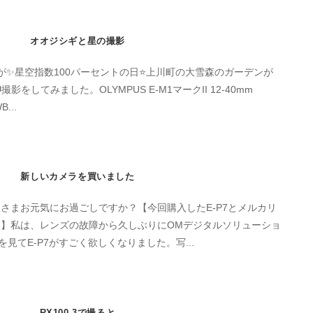
オオジシギと星の撮影
したが✨星空指数100パーセントの日⭐️上川町の大雪森のガーデンが
をしてみました。OLYMPUS E-M1マークII 12-40mm
B...
新しいカメラを買いました
さまお元気にお過ごしですか？【今回購入したE-P7とメルカリ
】私は、レンズの故障から久しぶりにOMデジタルソリューショ
を見てE-P7がすごく欲しくなりました。写...
RX100 3で撮ると