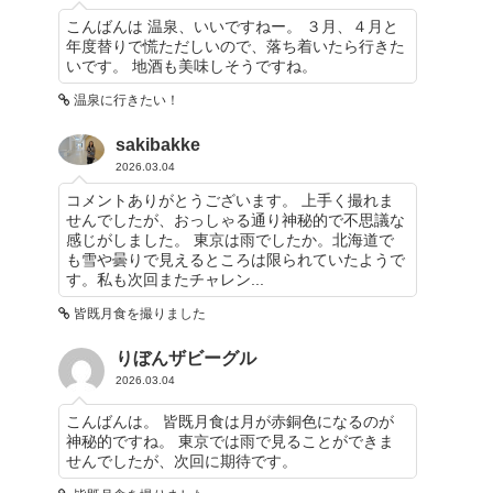
こんばんは 温泉、いいですねー。 ３月、４月と
年度替りで慌ただしいので、落ち着いたら行きた
いです。 地酒も美味しそうですね。
温泉に行きたい！
sakibakke
2026.03.04
コメントありがとうございます。 上手く撮れま
せんでしたが、おっしゃる通り神秘的で不思議な
感じがしました。 東京は雨でしたか。北海道で
も雪や曇りで見えるところは限られていたようで
す。私も次回またチャレン...
皆既月食を撮りました
りぼんザビーグル
2026.03.04
こんばんは。 皆既月食は月が赤銅色になるのが
神秘的ですね。 東京では雨で見ることができま
せんでしたが、次回に期待です。