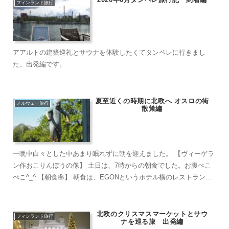
フィンランド旅行
アアルトの建築巡礼とサウナを体験したくてタンペレに行きまし
た。出発編です。
夏至近くの時期に北欧へ オスロの街
ノルウェー旅行
散策編
一晩中白々とした中あまり眠れずに朝を迎えました。 【ヴィーゲラ
ン作おこりんぼうの像】 土日は、7時からの朝食でした。お腹ぺこ
ぺこ^_^ 【朝食🥞】 朝食は、EGONというホテル横のレストランで
いただきましたがとても美味しくびっ...
北欧のクリスマスマーケットとサウ
フィンランド旅行
ナを巡る旅 出発編