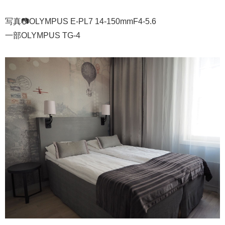
写真📷OLYMPUS E-PL7 14-150mmF4-5.6
一部OLYMPUS TG-4