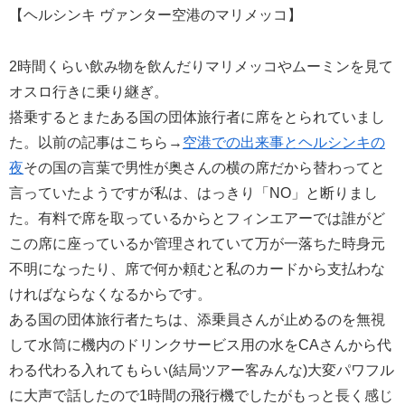
【ヘルシンキ ヴァンター空港のマリメッコ】
2時間くらい飲み物を飲んだりマリメッコやムーミンを見て
オスロ行きに乗り継ぎ。
搭乗するとまたある国の団体旅行者に席をとられていまし
た。以前の記事はこちら→​
空港での出来事とヘルシンキの
夜
​その国の言葉で男性が奥さんの横の席だから替わってと
言っていたようですが私は、はっきり「NO」と断りまし
た。有料で席を取っているからとフィンエアーでは誰がど
この席に座っているか管理されていて万が一落ちた時身元
不明になったり、席で何か頼むと私のカードから支払わな
ければならなくなるからです。
ある国の団体旅行者たちは、添乗員さんが止めるのを無視
して水筒に機内のドリンクサービス用の水をCAさんから代
わる代わる入れてもらい(結局ツアー客みんな)大変パワフル
に大声で話したので1時間の飛行機でしたがもっと長く感じ