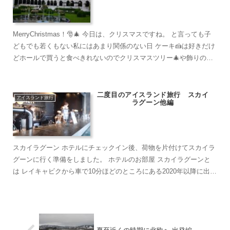
MerryChristmas！🎅🎄 今日は、クリスマスですね。 と言っても子
どもでも若くもない私にはあまり関係のない日 ケーキ🍰は好きだけ
どホールで買うと食べきれないのでクリスマスツリー🎄や飾りの雰
囲気だけを楽しむことにしています。 ...
二度目のアイスランド旅行 スカイ
アイスランド旅行
ラグーン他編
スカイラグーン ホテルにチェックイン後、荷物を片付けてスカイラ
グーンに行く準備をしました。 ホテルのお部屋 スカイラグーンと
は レイキャビクから車で10分ほどのところにある2020年以降に出来
たラグ...