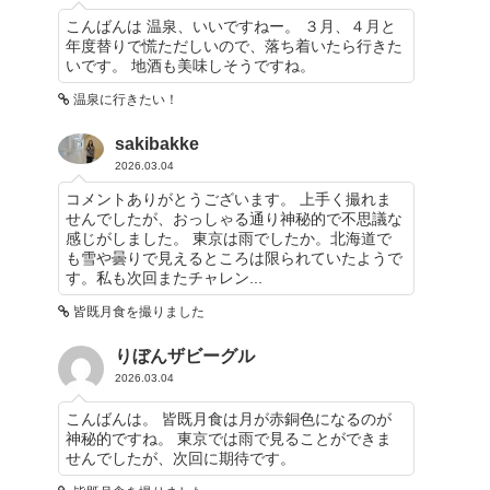
こんばんは 温泉、いいですねー。 ３月、４月と
年度替りで慌ただしいので、落ち着いたら行きた
いです。 地酒も美味しそうですね。
温泉に行きたい！
sakibakke
2026.03.04
コメントありがとうございます。 上手く撮れま
せんでしたが、おっしゃる通り神秘的で不思議な
感じがしました。 東京は雨でしたか。北海道で
も雪や曇りで見えるところは限られていたようで
す。私も次回またチャレン...
皆既月食を撮りました
りぼんザビーグル
2026.03.04
こんばんは。 皆既月食は月が赤銅色になるのが
神秘的ですね。 東京では雨で見ることができま
せんでしたが、次回に期待です。