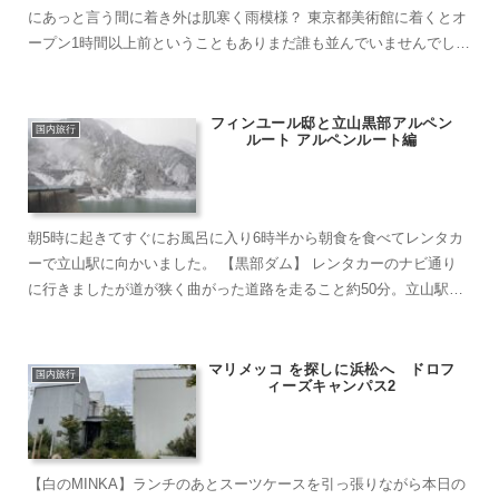
にあっと言う間に着き外は肌寒く雨模様？ 東京都美術館に着くとオ
ープン1時間以上前ということもありまだ誰も並んでいませんでし
た。横の上野動物園には数人がもう並んでる！ 近くのス...
フィンユール邸と立山黒部アルペン
国内旅行
ルート アルペンルート編
朝5時に起きてすぐにお風呂に入り6時半から朝食を食べてレンタカ
ーで立山駅に向かいました。 【黒部ダム】 レンタカーのナビ通り
に行きましたが道が狭く曲がった道路を走ること約50分。立山駅に
到着。 車を駐車場に置き、雨が降る中 駅前の切...
マリメッコ を探しに浜松へ ドロフ
国内旅行
ィーズキャンパス2
【白のMINKA】ランチのあとスーツケースを引っ張りながら本日の