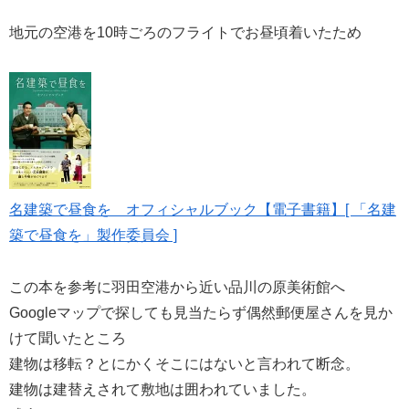
地元の空港を10時ごろのフライトでお昼頃着いたため
名建築で昼食を オフィシャルブック【電子書籍】[ 「名建
築で昼食を」製作委員会 ]
この本を参考に羽田空港から近い品川の原美術館へ
Googleマップで探しても見当たらず偶然郵便屋さんを見か
けて聞いたところ
建物は移転？とにかくそこにはないと言われて断念。
建物は建替えされて敷地は囲われていました。