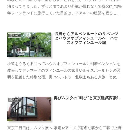
泊まってきました。ずっと雨であまり外観が撮れなくて残念(^_^;)毎
年フィンランドに旅行していた目的は、アアルトの建築を観ること
でした。コロナ禍の中今しか行けないと決めてすぐに予約...
長野からアルペンルートのリベンジ
国内旅行
とハウスオブフィンユールへ ハウ
スオブフィンユール編
小道をぐるぐる回ってハウスオブフィンユールに到着ペンションを
改修してデンマークのフィンユールの家具やルイスポールセンの照
明を配置した特別な宿。実はベルトラ 北欧まちあるき旅 とぬま
ゆきえさんのオンラインツアーで紹介されてからずっと行きたか
っ...
再びムンクの"叫び"と東京建築探索1
国内旅行
東京二日目は、ムンク展へ 家電やアニメで有名な駅から二駅で上野