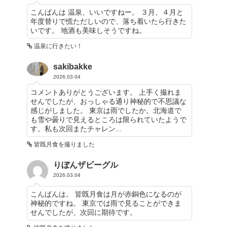
こんばんは 温泉、いいですねー。 ３月、４月と
年度替りで慌ただしいので、落ち着いたら行きた
いです。 地酒も美味しそうですね。
温泉に行きたい！
sakibakke
2026.03.04
コメントありがとうございます。 上手く撮れま
せんでしたが、おっしゃる通り神秘的で不思議な
感じがしました。 東京は雨でしたか。北海道で
も雪や曇りで見えるところは限られていたようで
す。私も次回またチャレン...
皆既月食を撮りました
りぼんザビーグル
2026.03.04
こんばんは。 皆既月食は月が赤銅色になるのが
神秘的ですね。 東京では雨で見ることができま
せんでしたが、次回に期待です。