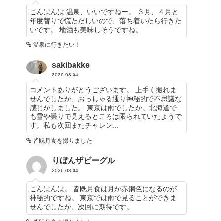
こんばんは 温泉、いいですねー。 ３月、４月と
年度替りで慌ただしいので、落ち着いたら行きた
いです。 地酒も美味しそうですね。
温泉に行きたい！
sakibakke
2026.03.04
コメントありがとうございます。 上手く撮れま
せんでしたが、おっしゃる通り神秘的で不思議な
感じがしました。 東京は雨でしたか。北海道で
も雪や曇りで見えるところは限られていたようで
す。私も次回またチャレン...
皆既月食を撮りました
りぼんザビーグル
2026.03.04
こんばんは。 皆既月食は月が赤銅色になるのが
神秘的ですね。 東京では雨で見ることができま
せんでしたが、次回に期待です。