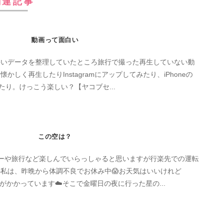
関連記事
動画って面白い
伴いデータを整理していたところ旅行で撮った再生していない動
しく再生したりInstagramにアップしてみたり、iPhoneの
したり。けっこう楽しい？【ヤコブセ...
この空は？
ーや旅行など楽しんでいらっしゃると思いますが行楽先での運転
私は、昨晩から体調不良でお休み中😱お天気はいいけれど
ヤがかかっています☁️そこで金曜日の夜に行った星の...