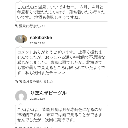
こんばんは 温泉、いいですねー。 ３月、４月と
年度替りで慌ただしいので、落ち着いたら行きた
いです。 地酒も美味しそうですね。
温泉に行きたい！
sakibakke
2026.03.04
コメントありがとうございます。 上手く撮れま
せんでしたが、おっしゃる通り神秘的で不思議な
感じがしました。 東京は雨でしたか。北海道で
も雪や曇りで見えるところは限られていたようで
す。私も次回またチャレン...
皆既月食を撮りました
りぼんザビーグル
2026.03.04
こんばんは。 皆既月食は月が赤銅色になるのが
神秘的ですね。 東京では雨で見ることができま
せんでしたが、次回に期待です。