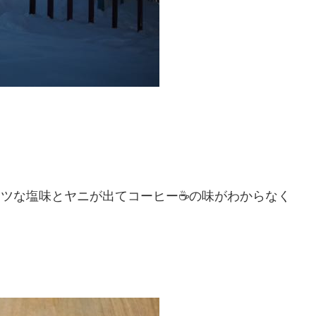
レツな塩味とヤニが出てコーヒー☕️の味がわからなく