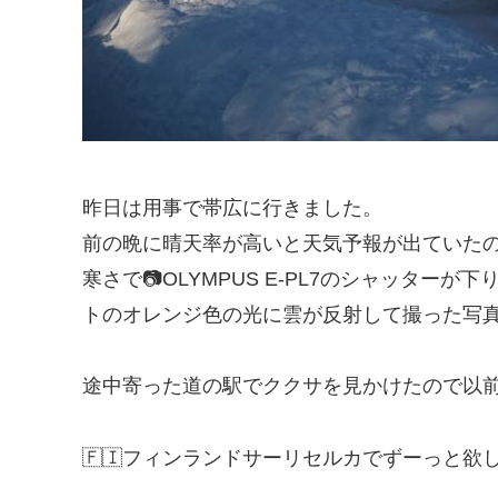
昨日は用事で帯広に行きました。
前の晩に晴天率が高いと天気予報が出ていた
寒さで📷OLYMPUS E-PL7のシャッタ
トのオレンジ色の光に雲が反射して撮った写真
途中寄った道の駅でククサを見かけたので以
🇫🇮フィンランドサーリセルカでずーっと欲