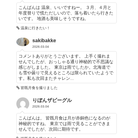
こんばんは 温泉、いいですねー。 ３月、４月と
年度替りで慌ただしいので、落ち着いたら行きた
いです。 地酒も美味しそうですね。
温泉に行きたい！
sakibakke
2026.03.04
コメントありがとうございます。 上手く撮れま
せんでしたが、おっしゃる通り神秘的で不思議な
感じがしました。 東京は雨でしたか。北海道で
も雪や曇りで見えるところは限られていたようで
す。私も次回またチャレン...
皆既月食を撮りました
りぼんザビーグル
2026.03.04
こんばんは。 皆既月食は月が赤銅色になるのが
神秘的ですね。 東京では雨で見ることができま
せんでしたが、次回に期待です。