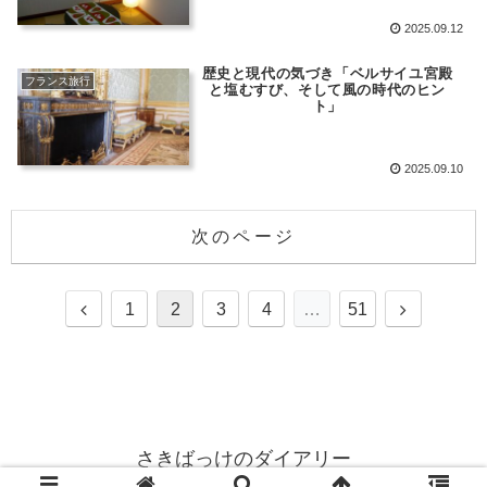
2025.09.12
歴史と現代の気づき「ベルサイユ宮殿
フランス旅行
と塩むすび、そして風の時代のヒン
ト」
2025.09.10
次のページ
1
2
3
4
…
51
さきばっけのダイアリー