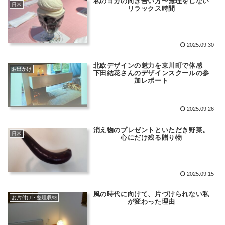
私のヨガの向き合い方〜無理をしない
日常
リラックス時間
2025.09.30
北欧デザインの魅力を東川町で体感
お出かけ
下田結花さんのデザインスクールの参
加レポート
2025.09.26
消え物のプレゼントといただき野菜。
日常
心にだけ残る贈り物
2025.09.15
風の時代に向けて、片づけられない私
お片付け・整理収納
が変わった理由