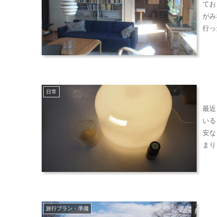
てお
がみ
行っ
日常
最近
いる
安など悩み
旅行プラン・準備